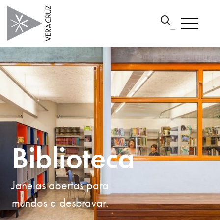
Biblioteca
Janelas abertas para
mundos a desbravar.