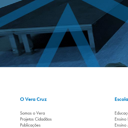
O Vera Cruz
Escol
Somos o Vera
Educaçã
Projetos Cidadãos
Ensino
Publicações
Ensino