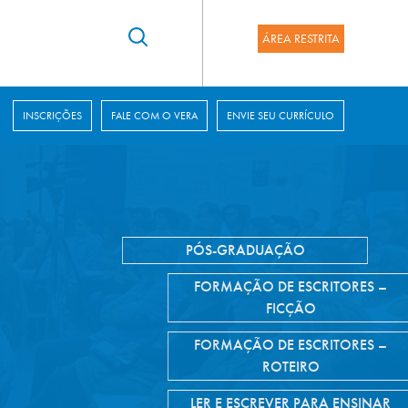
ÁREA RESTRITA
INSCRIÇÕES
FALE COM O VERA
ENVIE SEU CURRÍCULO
ra as Relações
Biblioteca
Escrita Criativa
Comunidade de famílias
Histórias de Vida e o Vera
Biblioteca
Cidadania Digital
s
PÓS-GRADUAÇÃO
FORMAÇÃO DE ESCRITORES –
FICÇÃO
FORMAÇÃO DE ESCRITORES –
ROTEIRO
LER E ESCREVER PARA ENSINAR