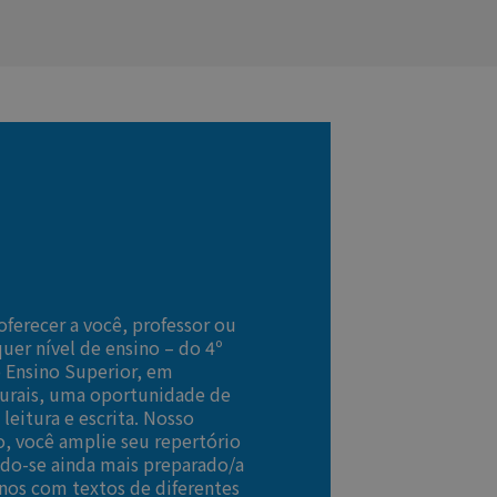
oferecer a você, professor ou
uer nível de ensino – do 4º
 Ensino Superior, em
turais, uma oportunidade de
leitura e escrita. Nosso
o, você amplie seu repertório
ando-se ainda mais preparado/a
unos com textos de diferentes