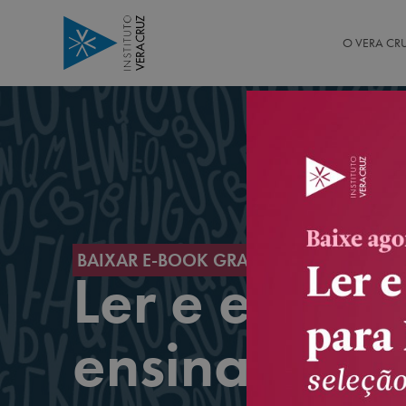
O VERA CR
Educação Infantil
Somos o Vera
Ensino Fundamental
BAIXAR E-BOOK GRATUITO
Ler e escrev
ensinar