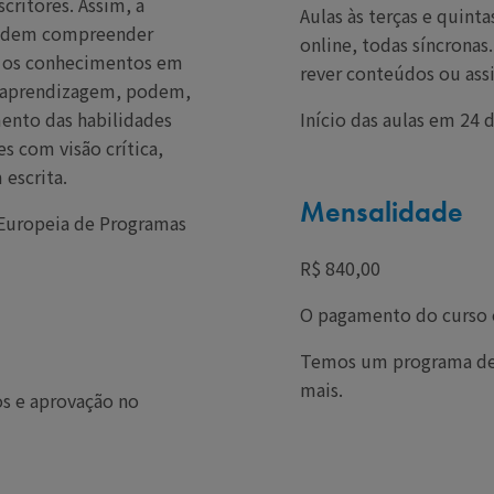
scritores. Assim, a
Aulas às terças e quint
 podem compreender
online, todas síncronas
e os conhecimentos em
rever conteúdos ou assi
a aprendizagem, podem,
ento das habilidades
Início das aulas em 24 
es com visão crítica,
escrita.
Mensalidade
 Europeia de Programas
R$ 840,00
O pagamento do curso é
Temos um programa de 
mais.
s e aprovação no