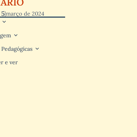
ÁRIO
 5
|
março de 2024
agem
s Pedagógicas
er e ver