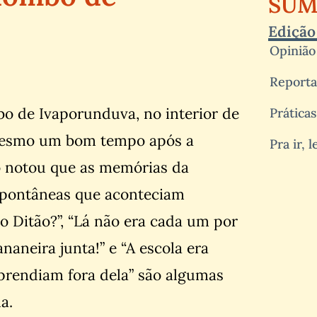
SUM
Edição
Opinião
Report
bo de Ivaporunduva, no interior de
Prática
 Mesmo um bom tempo após a
Pra ir, l
io notou que as memórias da
spontâneas que aconteciam
o Ditão?”, “Lá não era cada um por
ananeira junta!” e “A escola era
prendiam fora dela” são algumas
a.