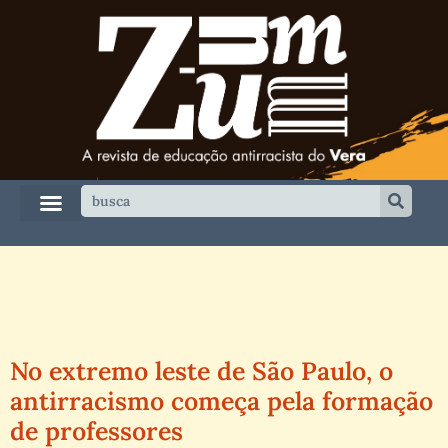
No extremo leste de São Paulo, o
antirracismo começa pela formação
de professores