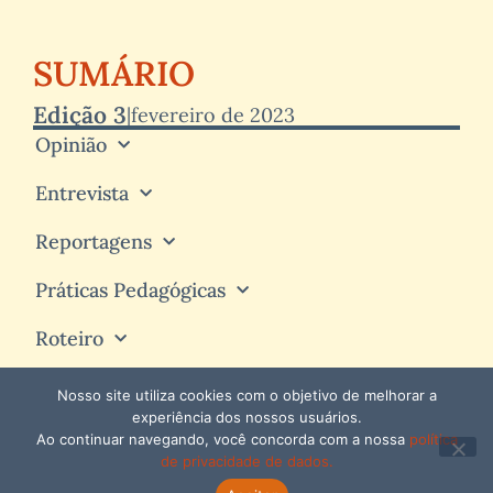
SUMÁRIO
Edição 3
|
fevereiro de 2023
Opinião
Entrevista
Reportagens
Práticas Pedagógicas
Roteiro
Nosso site utiliza cookies com o objetivo de melhorar a
experiência dos nossos usuários.
Ao continuar navegando, você concorda com a nossa
política
de privacidade de dados.