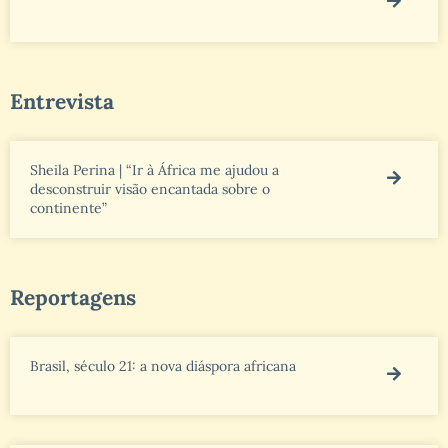
Entrevista
Sheila Perina | “Ir à África me ajudou a
desconstruir visão encantada sobre o
continente”
Reportagens
Brasil, século 21: a nova diáspora africana