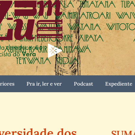
riores
Pra ir, ler e ver
Podcast
Expediente
versidade dos
SUM