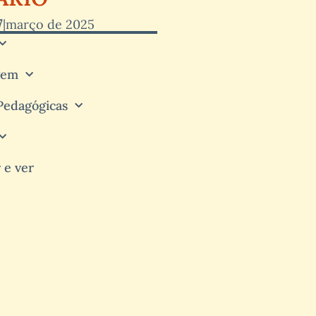
7
|
março de 2025
gem
 Pedagógicas
r e ver